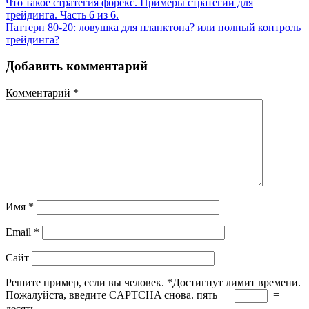
Что такое стратегия форекс. Примеры стратегий для
трейдинга. Часть 6 из 6.
Паттерн 80-20: ловушка для планктона? или полный контроль
трейдинга?
Добавить комментарий
Комментарий
*
Имя
*
Email
*
Сайт
Решите пример, если вы человек.
*
Достигнут лимит времени.
Пожалуйста, введите CAPTCHA снова.
пять
+
=
десять