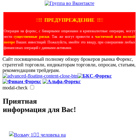
!
!
!
!
ПРЕДУПРЕЖДЕНИЕ
!!
!
!
Операции на форекс, с бинарными опционами и криповалютные операции, могут
нести
существенные риски
. Так же могут привести к
частичной или полной
потере
Ваших инвестиций. Пожалуйста, имейте это ввиду, при совершении любых
финансовых операций с данными активами.
Сайт посвященный полному обзору брокеров рынка Форекс,
стратегий торговли, индикаторам торговли, опросам, статьям,
рекомендациям трейдерам.
modal-check
Приятная
информация для Вас!