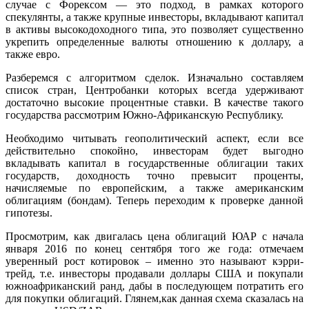
случае с Форексом — это подход, в рамках которого
спекулянты, а также крупные инвесторы, вкладывают капитал
в активы высокодоходного типа, это позволяет существенно
укрепить определенные валюты отношению к доллару, а
также евро.
Разберемся с алгоритмом сделок. Изначально составляем
список стран, Центробанки которых всегда удерживают
достаточно высокие процентные ставки. В качестве такого
государства рассмотрим Южно-Африканскую Республику.
Необходимо читывать геополитический аспект, если все
действительно спокойно, инвесторам будет выгодно
вкладывать капитал в государственные облигации таких
государств, доходность точно превысит проценты,
начисляемые по европейским, а также американским
облигациям (бондам). Теперь переходим к проверке данной
гипотезы.
Просмотрим, как двигалась цена облигаций ЮАР с начала
января 2016 по конец сентября того же года: отмечаем
уверенный рост котировок – именно это называют кэрри-
трейд, т.е. инвесторы продавали доллары США и покупали
южноафриканский ранд, дабы в последующем потратить его
для покупки облигаций. Глянем,как данная схема сказалась на