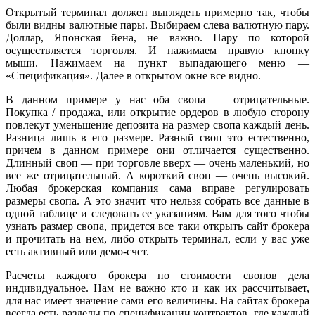
Открытый терминал должен выглядеть примерно так, чтобы
были видны валютные пары. Выбираем слева валютную пару.
Доллар, Японская йена, не важно. Пару по которой
осуществляется торговля. И нажимаем правую кнопку
мыши. Нажимаем на пункт выпадающего меню —
«Спецификация». Далее в открытом окне все видно.
В данном примере у нас оба свопа — отрицательные.
Покупка / продажа, или открытие ордеров в любую сторону
повлекут уменьшение депозита на размер свопа каждый день.
Разница лишь в его размере. Разный своп это естественно,
причем в данном примере они отличается существенно.
Длинный своп — при торговле вверх — очень маленький, но
все же отрицательный. А короткий своп — очень высокий.
Любая брокерская компания сама вправе регулировать
размеры свопа. А это значит что нельзя собрать все данные в
одной таблице и следовать ее указаниям. Вам для того чтобы
узнать размер свопа, придется все таки открыть сайт брокера
и прочитать на нем, либо открыть терминал, если у вас уже
есть активный или демо-счет.
Расчеты каждого брокера по стоимости свопов дела
индивидуальное. Нам не важно кто и как их рассчитывает,
для нас имеет значение сами его величины. На сайтах брокера
всегда есть разделы по спецификации контрактов, где каждый