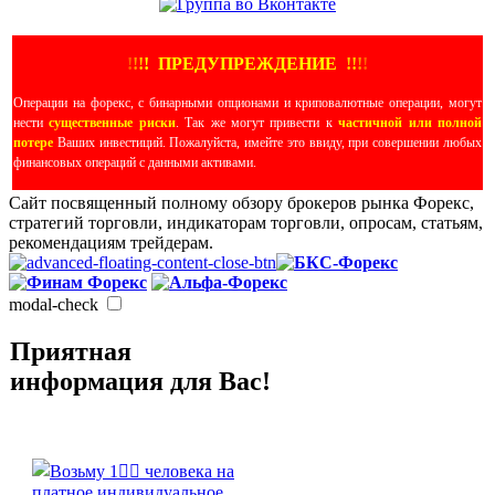
!
!
!
!
ПРЕДУПРЕЖДЕНИЕ
!!
!
!
Операции на форекс, с бинарными опционами и криповалютные операции, могут
нести
существенные риски
. Так же могут привести к
частичной или полной
потере
Ваших инвестиций. Пожалуйста, имейте это ввиду, при совершении любых
финансовых операций с данными активами.
Сайт посвященный полному обзору брокеров рынка Форекс,
стратегий торговли, индикаторам торговли, опросам, статьям,
рекомендациям трейдерам.
modal-check
Приятная
информация для Вас!