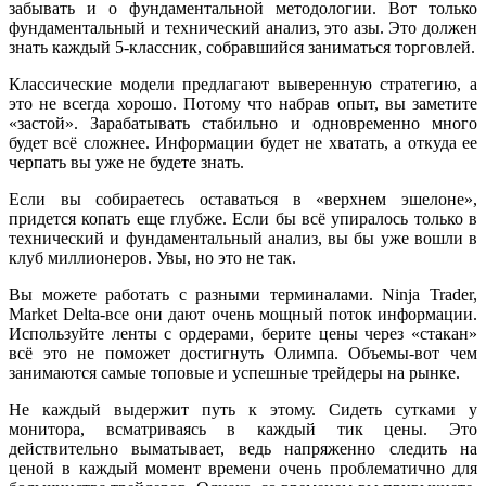
забывать и о фундаментальной методологии. Вот только
фундаментальный и технический анализ, это азы. Это должен
знать каждый 5-классник, собравшийся заниматься торговлей.
Классические модели предлагают выверенную стратегию, а
это не всегда хорошо. Потому что набрав опыт, вы заметите
«застой». Зарабатывать стабильно и одновременно много
будет всё сложнее. Информации будет не хватать, а откуда ее
черпать вы уже не будете знать.
Если вы собираетесь оставаться в «верхнем эшелоне»,
придется копать еще глубже. Если бы всё упиралось только в
технический и фундаментальный анализ, вы бы уже вошли в
клуб миллионеров. Увы, но это не так.
Вы можете работать с разными терминалами. Ninja Trader,
Market Delta-все они дают очень мощный поток информации.
Используйте ленты с ордерами, берите цены через «стакан»
всё это не поможет достигнуть Олимпа. Объемы-вот чем
занимаются самые топовые и успешные трейдеры на рынке.
Не каждый выдержит путь к этому. Сидеть сутками у
монитора, всматриваясь в каждый тик цены. Это
действительно выматывает, ведь напряженно следить на
ценой в каждый момент времени очень проблематично для