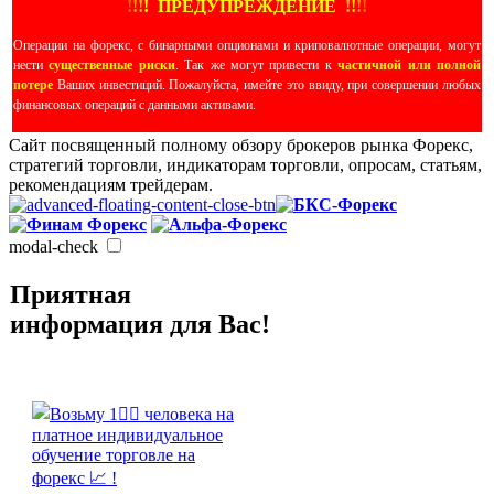
!
!
!
!
ПРЕДУПРЕЖДЕНИЕ
!!
!
!
Операции на форекс, с бинарными опционами и криповалютные операции, могут
нести
существенные риски
. Так же могут привести к
частичной или полной
потере
Ваших инвестиций. Пожалуйста, имейте это ввиду, при совершении любых
финансовых операций с данными активами.
Сайт посвященный полному обзору брокеров рынка Форекс,
стратегий торговли, индикаторам торговли, опросам, статьям,
рекомендациям трейдерам.
modal-check
Приятная
информация для Вас!