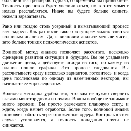
большинства трейдеров. Однако, со временем вы привыкнете.
Точность прогнозов будет увеличиваться, но в этот момент
нельзя расслабляться. Иначе вы будете больше сливать,
нежели зарабатывать.
Рано или поздно столь усердный и выматывающий процесс
вам надоест. Как раз после такого «ступора» можно заняться
волновым анализом. Да, в волновом анализе меньше чисел,
зато больше тонких психологических аспектов.
Волновой метод анализа позволяет рассчитать несколько
сценариев развития ситуации в будущем. Вы не угадываете
движение цены, а действуете исходя из того, по какому из
планов пошли графики. Это процесс следования. Вы
рассчитываете сразу несколько вариантов, готовитесь, и когда
цена последовала по одному из намеченных векторов, вы
начинаете ее «преследовать».
Волновая методика удобна тем, что вам не нужно сверлить
глазами монитор днями и ночами. Волны вообще не занимают
много времени. Вы просто размечаете плановую секту, и
ждете, когда начнет отработка. Более того, волновой анализ
позволяет работать через отложенные ордера. Контроль в этом
случае усиливается, а точность попадания почти не
снижается.